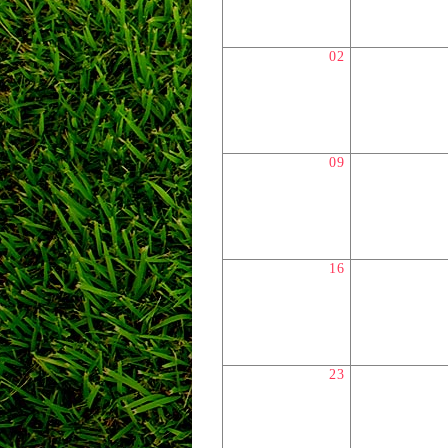
02
09
16
23