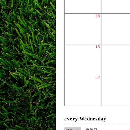
08
15
22
every Wednesday